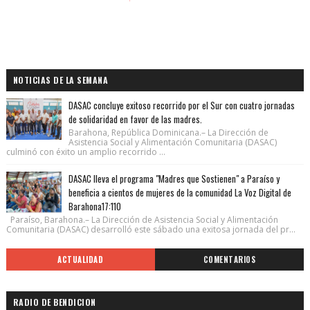
NOTICIAS DE LA SEMANA
DASAC concluye exitoso recorrido por el Sur con cuatro jornadas
de solidaridad en favor de las madres.
Barahona, República Dominicana.– La Dirección de
Asistencia Social y Alimentación Comunitaria (DASAC)
culminó con éxito un amplio recorrido ...
DASAC lleva el programa "Madres que Sostienen" a Paraíso y
beneficia a cientos de mujeres de la comunidad La Voz Digital de
Barahona17:110
Paraíso, Barahona.– La Dirección de Asistencia Social y Alimentación
Comunitaria (DASAC) desarrolló este sábado una exitosa jornada del pr...
ACTUALIDAD
COMENTARIOS
RADIO DE BENDICION