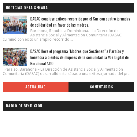
NOTICIAS DE LA SEMANA
DASAC concluye exitoso recorrido por el Sur con cuatro jornadas
de solidaridad en favor de las madres.
Barahona, República Dominicana.– La Dirección de
Asistencia Social y Alimentación Comunitaria (DASAC)
culminó con éxito un amplio recorrido ...
DASAC lleva el programa "Madres que Sostienen" a Paraíso y
beneficia a cientos de mujeres de la comunidad La Voz Digital de
Barahona17:110
Paraíso, Barahona.– La Dirección de Asistencia Social y Alimentación
Comunitaria (DASAC) desarrolló este sábado una exitosa jornada del pr...
ACTUALIDAD
COMENTARIOS
RADIO DE BENDICION