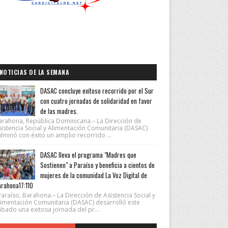
NOTICIAS DE LA SEMANA
DASAC concluye exitoso recorrido por el Sur
con cuatro jornadas de solidaridad en favor
de las madres.
arahona, República Dominicana.– La Dirección de
sistencia Social y Alimentación Comunitaria (DASAC)
lminó con éxito un amplio recorrido ...
DASAC lleva el programa "Madres que
Sostienen" a Paraíso y beneficia a cientos de
mujeres de la comunidad La Voz Digital de
rahona17:110
araíso, Barahona.– La Dirección de Asistencia Social y
limentación Comunitaria (DASAC) desarrolló este
ábado una exitosa jornada del pr...