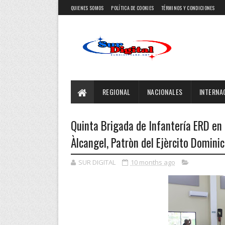
QUIENES SOMOS
POLÍTICA DE COOKIES
TÉRMINOS Y CONDICIONES
REGIONAL
NACIONALES
INTERNA
Quinta Brigada de Infantería ERD en
Àlcangel, Patròn del Ejèrcito Domini
SUR DIGITAL
10 months ago