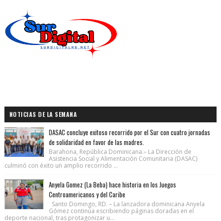
NOTICIAS DE LA SEMANA
DASAC concluye exitoso recorrido por el Sur con cuatro jornadas
de solidaridad en favor de las madres.
Barahona, República Dominicana.– La Dirección de
Asistencia Social y Alimentación Comunitaria (DASAC)
culminó con éxito un amplio recorrido ...
Anyela Gomez (La Beba) hace historia en los Juegos
Centroamericanos y del Caribe
Santo Domingo, RD. – La lanzadora dominicana Anyela
Gómez continúa escribiendo páginas doradas en el
deporte nacional, tras protagonizar u...