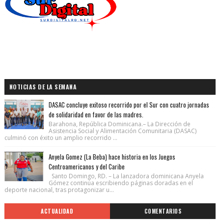
NOTICIAS DE LA SEMANA
DASAC concluye exitoso recorrido por el Sur con cuatro jornadas
de solidaridad en favor de las madres.
Barahona, República Dominicana.– La Dirección de
Asistencia Social y Alimentación Comunitaria (DASAC)
culminó con éxito un amplio recorrido ...
Anyela Gomez (La Beba) hace historia en los Juegos
Centroamericanos y del Caribe
Santo Domingo, RD. – La lanzadora dominicana Anyela
Gómez continúa escribiendo páginas doradas en el
deporte nacional, tras protagonizar u...
ACTUALIDAD
COMENTARIOS