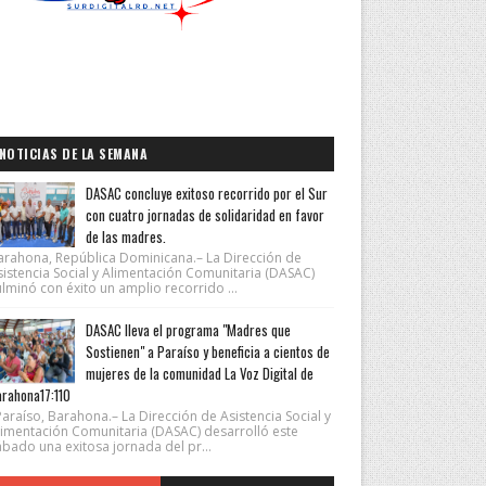
NOTICIAS DE LA SEMANA
DASAC concluye exitoso recorrido por el Sur
con cuatro jornadas de solidaridad en favor
de las madres.
arahona, República Dominicana.– La Dirección de
sistencia Social y Alimentación Comunitaria (DASAC)
lminó con éxito un amplio recorrido ...
DASAC lleva el programa "Madres que
Sostienen" a Paraíso y beneficia a cientos de
mujeres de la comunidad La Voz Digital de
rahona17:110
araíso, Barahona.– La Dirección de Asistencia Social y
limentación Comunitaria (DASAC) desarrolló este
ábado una exitosa jornada del pr...