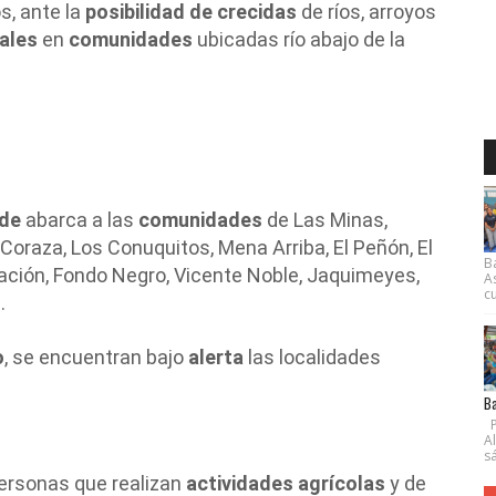
s, ante la
posibilidad de crecidas
de ríos, arroyos
ales
en
comunidades
ubicadas río abajo de la
rde
abarca a las
comunidades
de Las Minas,
 Coraza, Los Conuquitos, Mena Arriba, El Peñón, El
B
ación, Fondo Negro, Vicente Noble, Jaquimeyes,
A
cu
.
o
, se encuentran bajo
alerta
las localidades
Ba
P
A
s
ersonas que realizan
actividades agrícolas
y de