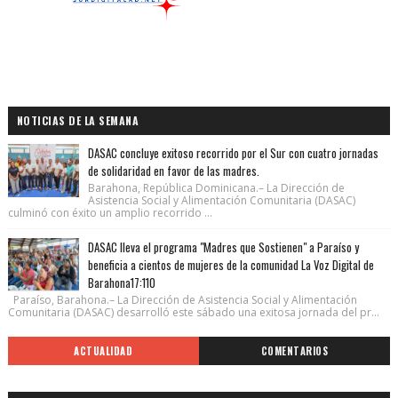
NOTICIAS DE LA SEMANA
DASAC concluye exitoso recorrido por el Sur con cuatro jornadas
de solidaridad en favor de las madres.
Barahona, República Dominicana.– La Dirección de
Asistencia Social y Alimentación Comunitaria (DASAC)
culminó con éxito un amplio recorrido ...
DASAC lleva el programa "Madres que Sostienen" a Paraíso y
beneficia a cientos de mujeres de la comunidad La Voz Digital de
Barahona17:110
Paraíso, Barahona.– La Dirección de Asistencia Social y Alimentación
Comunitaria (DASAC) desarrolló este sábado una exitosa jornada del pr...
ACTUALIDAD
COMENTARIOS