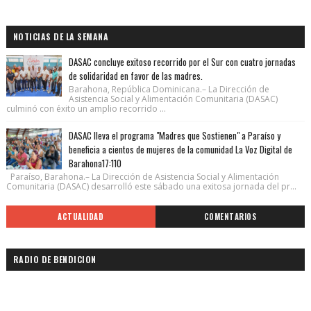
NOTICIAS DE LA SEMANA
DASAC concluye exitoso recorrido por el Sur con cuatro jornadas
de solidaridad en favor de las madres.
Barahona, República Dominicana.– La Dirección de
Asistencia Social y Alimentación Comunitaria (DASAC)
culminó con éxito un amplio recorrido ...
DASAC lleva el programa "Madres que Sostienen" a Paraíso y
beneficia a cientos de mujeres de la comunidad La Voz Digital de
Barahona17:110
Paraíso, Barahona.– La Dirección de Asistencia Social y Alimentación
Comunitaria (DASAC) desarrolló este sábado una exitosa jornada del pr...
ACTUALIDAD
COMENTARIOS
RADIO DE BENDICION