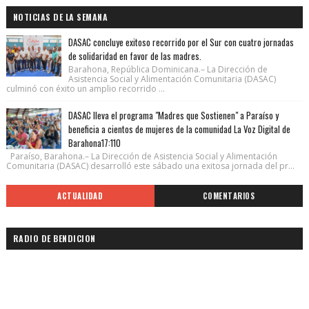
NOTICIAS DE LA SEMANA
DASAC concluye exitoso recorrido por el Sur con cuatro jornadas
de solidaridad en favor de las madres.
Barahona, República Dominicana.– La Dirección de
Asistencia Social y Alimentación Comunitaria (DASAC)
culminó con éxito un amplio recorrido ...
DASAC lleva el programa "Madres que Sostienen" a Paraíso y
beneficia a cientos de mujeres de la comunidad La Voz Digital de
Barahona17:110
Paraíso, Barahona.– La Dirección de Asistencia Social y Alimentación
Comunitaria (DASAC) desarrolló este sábado una exitosa jornada del pr...
ACTUALIDAD
COMENTARIOS
RADIO DE BENDICION