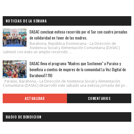
NOTICIAS DE LA SEMANA
DASAC concluye exitoso recorrido por el Sur con cuatro jornadas
de solidaridad en favor de las madres.
Barahona, República Dominicana.– La Dirección de
Asistencia Social y Alimentación Comunitaria (DASAC)
culminó con éxito un amplio recorrido ...
DASAC lleva el programa "Madres que Sostienen" a Paraíso y
beneficia a cientos de mujeres de la comunidad La Voz Digital de
Barahona17:110
Paraíso, Barahona.– La Dirección de Asistencia Social y Alimentación
Comunitaria (DASAC) desarrolló este sábado una exitosa jornada del pr...
ACTUALIDAD
COMENTARIOS
RADIO DE BENDICION