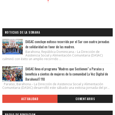
NOTICIAS DE LA SEMANA
DASAC concluye exitoso recorrido por el Sur con cuatro jornadas
de solidaridad en favor de las madres.
Barahona, República Dominicana.– La Dirección de
Asistencia Social y Alimentación Comunitaria (DASAC)
culminó con éxito un amplio recorrido ...
DASAC lleva el programa "Madres que Sostienen" a Paraíso y
beneficia a cientos de mujeres de la comunidad La Voz Digital de
Barahona17:110
Paraíso, Barahona.– La Dirección de Asistencia Social y Alimentación
Comunitaria (DASAC) desarrolló este sábado una exitosa jornada del pr...
ACTUALIDAD
COMENTARIOS
RADIO DE BENDICION