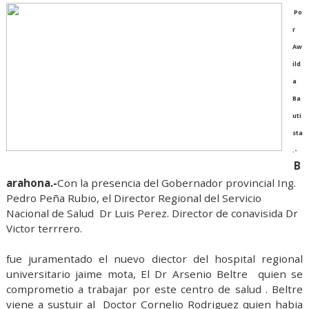
Po
r
Aw
ild
a
Ba
uti
sta
.-
B
arahona.-
Con la presencia del Gobernador provincial Ing.
Pedro Peña Rubio, el Director Regional del Servicio
Nacional de Salud Dr Luis Perez. Director de conavisida Dr
Victor terrrero.
fue juramentado el nuevo diector del hospital regional
universitario jaime mota, El Dr Arsenio Beltre quien se
comprometio a trabajar por este centro de salud . Beltre
viene a sustuir al Doctor Cornelio Rodriguez quien habia