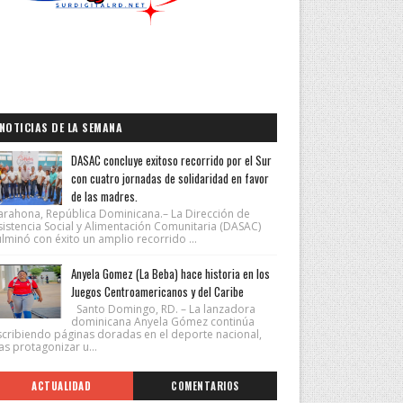
NOTICIAS DE LA SEMANA
DASAC concluye exitoso recorrido por el Sur
con cuatro jornadas de solidaridad en favor
de las madres.
arahona, República Dominicana.– La Dirección de
sistencia Social y Alimentación Comunitaria (DASAC)
lminó con éxito un amplio recorrido ...
Anyela Gomez (La Beba) hace historia en los
Juegos Centroamericanos y del Caribe
Santo Domingo, RD. – La lanzadora
dominicana Anyela Gómez continúa
scribiendo páginas doradas en el deporte nacional,
as protagonizar u...
ACTUALIDAD
COMENTARIOS