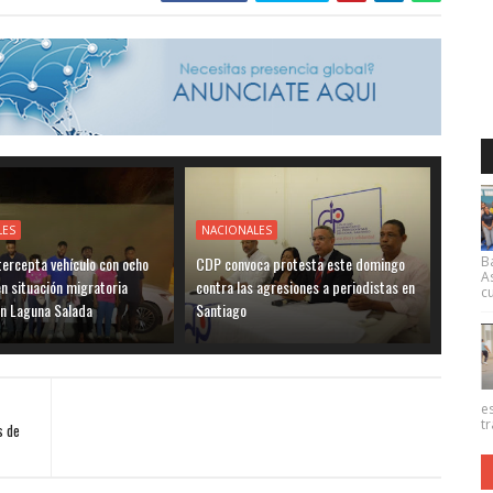
LES
NACIONALES
ntercepta vehículo con ocho
CDP convoca protesta este domingo
B
A
en situación migratoria
contra las agresiones a periodistas en
cu
en Laguna Salada
Santiago
e
tr
s de