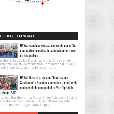
NOTICIAS DE LA SEMANA
DASAC concluye exitoso recorrido por el Sur
con cuatro jornadas de solidaridad en favor
de las madres.
arahona, República Dominicana.– La Dirección de
sistencia Social y Alimentación Comunitaria (DASAC)
lminó con éxito un amplio recorrido ...
DASAC lleva el programa "Madres que
Sostienen" a Paraíso y beneficia a cientos de
mujeres de la comunidad La Voz Digital de
rahona17:110
araíso, Barahona.– La Dirección de Asistencia Social y
limentación Comunitaria (DASAC) desarrolló este
ábado una exitosa jornada del pr...