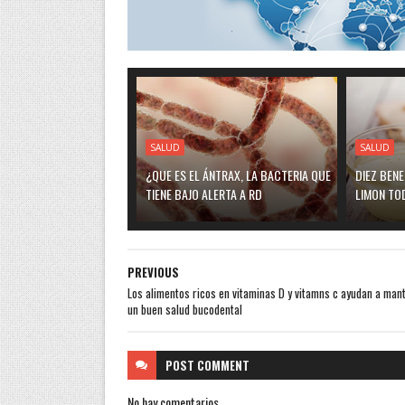
SALUD
SALUD
¿QUE ES EL ÁNTRAX, LA BACTERIA QUE
DIEZ BEN
TIENE BAJO ALERTA A RD
LIMON TO
PREVIOUS
Los alimentos ricos en vitaminas D y vitamns c ayudan a man
un buen salud bucodental
POST
COMMENT
No hay comentarios.