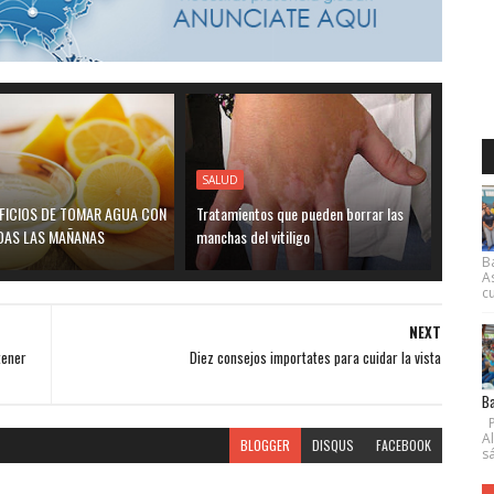
SALUD
EFICIOS DE TOMAR AGUA CON
Tratamientos que pueden borrar las
DAS LAS MAÑANAS
manchas del vitiligo
B
A
cu
NEXT
tener
Diez consejos importates para cuidar la vista
Ba
P
A
BLOGGER
DISQUS
FACEBOOK
s