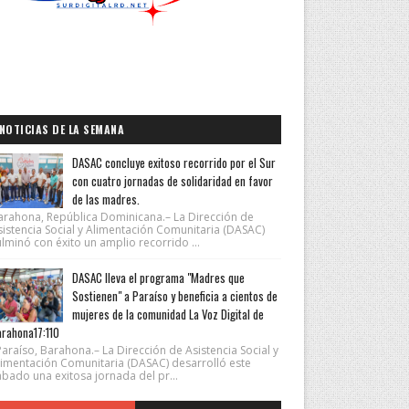
NOTICIAS DE LA SEMANA
DASAC concluye exitoso recorrido por el Sur
con cuatro jornadas de solidaridad en favor
de las madres.
arahona, República Dominicana.– La Dirección de
sistencia Social y Alimentación Comunitaria (DASAC)
lminó con éxito un amplio recorrido ...
DASAC lleva el programa "Madres que
Sostienen" a Paraíso y beneficia a cientos de
mujeres de la comunidad La Voz Digital de
rahona17:110
araíso, Barahona.– La Dirección de Asistencia Social y
limentación Comunitaria (DASAC) desarrolló este
ábado una exitosa jornada del pr...