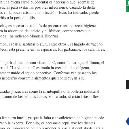
con una buena salud bucodental es necesario que, además de
 encías para evitar las posibles infecciones. Cuando la dieta
dos en la boca resistan una infección. Esto, ha indicado, puede
tis o la periodontitis.
ncías, es necesario, además de procurar una correcta higiene
en la absorción del calcio y el fósforo, componentes que
ciones", ha indicado Manuela Escorial.
món, caballa, sardinas o atún, entre otros), el hígado de vacuno
teos, está presente en las espinacas, los garbanzos, los calamares,
 ingerir alimentos con vitamina C, como la naranja, el limón, el
erejil. "La vitamina C estimula la creación de colágeno,
ntener unido el tejido conectivo. Conforme van pasando los
s necesario consumir alimentos que contribuyan a su
radas y azúcares como la mantequilla o la bollería industrial.
onsumo de las bebidas ácidas, sobre todo, si están frías o llevan
 limpieza bucal, ya que la falta o insuficiencia de higiene puede
ado la experta. Por ello, es necesario cepillarse los dientes
mo, es imprescindible no posponer la visita al dentista de cara a