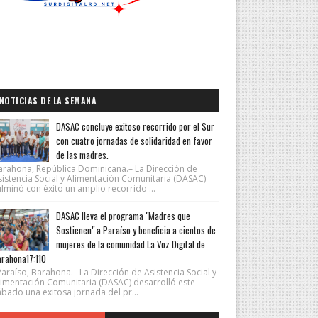
NOTICIAS DE LA SEMANA
DASAC concluye exitoso recorrido por el Sur
con cuatro jornadas de solidaridad en favor
de las madres.
arahona, República Dominicana.– La Dirección de
sistencia Social y Alimentación Comunitaria (DASAC)
lminó con éxito un amplio recorrido ...
DASAC lleva el programa "Madres que
Sostienen" a Paraíso y beneficia a cientos de
mujeres de la comunidad La Voz Digital de
rahona17:110
araíso, Barahona.– La Dirección de Asistencia Social y
limentación Comunitaria (DASAC) desarrolló este
ábado una exitosa jornada del pr...