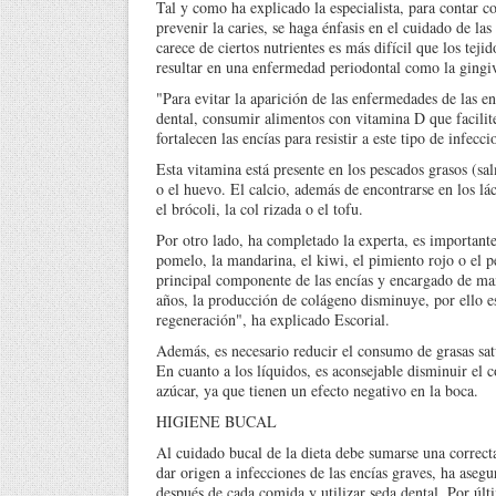
Tal y como ha explicado la especialista, para contar 
prevenir la caries, se haga énfasis en el cuidado de las
carece de ciertos nutrientes es más difícil que los teji
resultar en una enfermedad periodontal como la gingivi
"Para evitar la aparición de las enfermedades de las e
dental, consumir alimentos con vitamina D que facilit
fortalecen las encías para resistir a este tipo de infec
Esta vitamina está presente en los pescados grasos (sal
o el huevo. El calcio, además de encontrarse en los lác
el brócoli, la col rizada o el tofu.
Por otro lado, ha completado la experta, es importante
pomelo, la mandarina, el kiwi, el pimiento rojo o el p
principal componente de las encías y encargado de ma
años, la producción de colágeno disminuye, por ello e
regeneración", ha explicado Escorial.
Además, es necesario reducir el consumo de grasas satu
En cuanto a los líquidos, es aconsejable disminuir el c
azúcar, ya que tienen un efecto negativo en la boca.
HIGIENE BUCAL
Al cuidado bucal de la dieta debe sumarse una correcta
dar origen a infecciones de las encías graves, ha asegur
después de cada comida y utilizar seda dental. Por últi