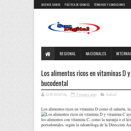
QUIENES SOMOS
POLÍTICA DE COOKIES
TÉRMINOS Y CONDICIONES
REGIONAL
NACIONALES
INTERNA
Los alimentos ricos en vitaminas D 
bucodental
SUR DIGITAL
7 years ago
Salud
Los alimentos ricos en vitamina D como el salmón, la
los alimentos con vitamina C, como la naranja o el kiw
periodontales, según la odontóloga de la Dirección Asi