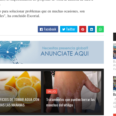
.
o para solucionar problemas que en muchas ocasiones, son
les", ha concluido Escorial.
Facebook
Twitter
B
A
cu
SALUD
Ba
EFICIOS DE TOMAR AGUA CON
Tratamientos que pueden borrar las
P
A
DAS LAS MAÑANAS
manchas del vitiligo
s