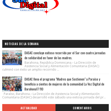
NOTICIAS DE LA SEMANA
DASAC concluye exitoso recorrido por el Sur con cuatro jornadas
de solidaridad en favor de las madres.
Barahona, República Dominicana.– La Dirección de
Asistencia Social y Alimentación Comunitaria (DASAC)
culminó con éxito un amplio recorrido ...
DASAC lleva el programa "Madres que Sostienen" a Paraíso y
beneficia a cientos de mujeres de la comunidad La Voz Digital de
Barahona17:110
Paraíso, Barahona.– La Dirección de Asistencia Social y Alimentación
Comunitaria (DASAC) desarrolló este sábado una exitosa jornada del pr...
ACTUALIDAD
COMENTARIOS