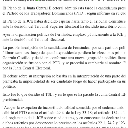
El Pleno de la Junta Central Electoral admitió esta tarde la candidatura pres
el Partido de los Trabajadores Dominicanos (PTD), según informó en su cuenta
El Pleno de la JCE había decidido esperar hasta tanto el Tribunal Constitucion
ante la decisión del Tribunal Superior Electoral ha decidido inscribirlo como 
Ayer la organización política de Fernández emplazó públicamente a la JCE par
ante la decisión del Tribunal Electoral.
La posible inscripción de la candidatura de Fernández, por seis partidos polít
últimas semanas, luego de que el expresidente perdiera las elecciones primari
Gonzalo Castillo, y decidiera conformar una nueva agrupación política llama
organización se fusionó con el PTD, y se procedió a cambiarle el nombre. Es
por la Junta Central Electoral.
El debate sobre su inscripción se basaba en la interpretación de una parte del a
planteaba la imposibilidad de ser candidato luego de haber participado en un 
político.
Esto fue lo que decidió el TSE, y en lo que se ha pasado la Junta Central Ele
presidencial:
“Acoger la excepción de inconstitucionalidad sometida por el codemandado L
adhirió el PTD contra el artículo 49.4, de la Ley 33-18; el artículo 134 de la 
del reglamento de la JCE sobre candidaturas, y en consecuencia declarar inapl
dichos artículos por desconocer lo previsto en los artículos 22.1, 74.2 y 123 
disposiciones legales y reglamentarias imponen requisitos no exigidos en la C