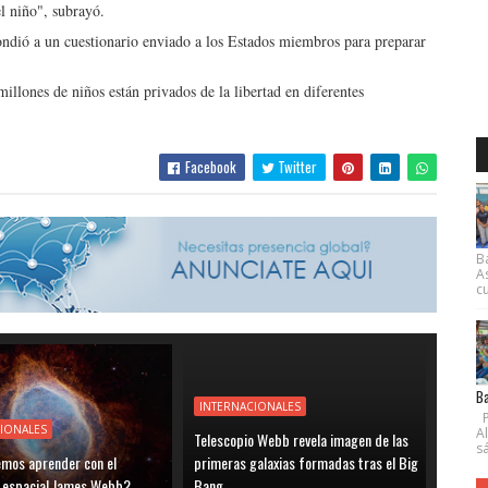
l niño", subrayó.
ondió a un cuestionario enviado a los Estados miembros para preparar
illones de niños están privados de la libertad en diferentes
Facebook
Twitter
B
A
cu
Ba
INTERNACIONALES
P
IONALES
A
Telescopio Webb revela imagen de las
s
mos aprender con el
primeras galaxias formadas tras el Big
o espacial James Webb?
Bang