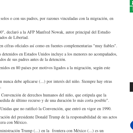
olos o con sus padres, por razones vinculadas con la migración, en
000", declaró a la AFP Manfred Nowak, autor principal del Estudio
ados de Libertad.
en cifras oficiales así como en fuentes complementarias "muy fiables".
os detenidos en Estados Unidos incluye a los menores no acompañados,
dos de sus padres antes de la detención.
idos en 80 países por motivos ligados a la migración, según este
 nunca debe aplicarse (...) por interés del niño. Siempre hay otras
.
a Convención de derechos humanos del niño, que estipula que la
medida de último recurso y de una duración lo más corta posible".
Unidas que no ratificó la Convención, que entró en vigor en 1990.
ación del presidente Donald Trump de la responsabilidad de sus actos
tera con México.
ministración Trump (...) en la frontera con México (...) es un