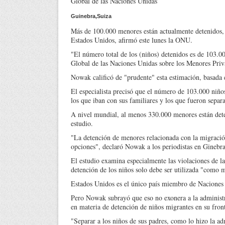
Global de las Naciones Unidas
Guinebra,Suiza
Más de 100.000 menores están actualmente detenidos, s
Estados Unidos, afirmó este lunes la ONU.
"El número total de los (niños) detenidos es de 103.
Global de las Naciones Unidas sobre los Menores Priv
Nowak calificó de "prudente" esta estimación, basada 
El especialista precisó que el número de 103.000 niñ
los que iban con sus familiares y los que fueron separa
A nivel mundial, al menos 330.000 menores están deten
estudio.
"La detención de menores relacionada con la migración
opciones", declaró Nowak a los periodistas en Ginebra
El estudio examina especialmente las violaciones de l
detención de los niños solo debe ser utilizada "como 
Estados Unidos es el único país miembro de Naciones 
Pero Nowak subrayó que eso no exonera a la administr
en materia de detención de niños migrantes en su fron
"Separar a los niños de sus padres, como lo hizo la ad