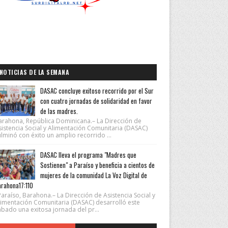
NOTICIAS DE LA SEMANA
DASAC concluye exitoso recorrido por el Sur
con cuatro jornadas de solidaridad en favor
de las madres.
arahona, República Dominicana.– La Dirección de
sistencia Social y Alimentación Comunitaria (DASAC)
lminó con éxito un amplio recorrido ...
DASAC lleva el programa "Madres que
Sostienen" a Paraíso y beneficia a cientos de
mujeres de la comunidad La Voz Digital de
rahona17:110
araíso, Barahona.– La Dirección de Asistencia Social y
limentación Comunitaria (DASAC) desarrolló este
ábado una exitosa jornada del pr...