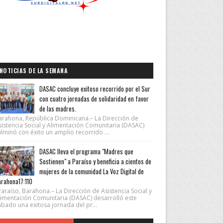
NOTICIAS DE LA SEMANA
DASAC concluye exitoso recorrido por el Sur
con cuatro jornadas de solidaridad en favor
de las madres.
arahona, República Dominicana.– La Dirección de
sistencia Social y Alimentación Comunitaria (DASAC)
lminó con éxito un amplio recorrido ...
DASAC lleva el programa "Madres que
Sostienen" a Paraíso y beneficia a cientos de
mujeres de la comunidad La Voz Digital de
rahona17:110
araíso, Barahona.– La Dirección de Asistencia Social y
limentación Comunitaria (DASAC) desarrolló este
ábado una exitosa jornada del pr...