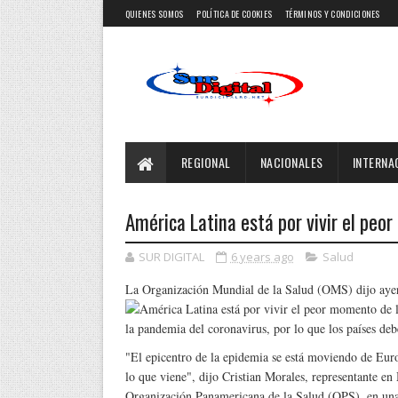
QUIENES SOMOS
POLÍTICA DE COOKIES
TÉRMINOS Y CONDICIONES
REGIONAL
NACIONALES
INTERNA
América Latina está por vivir el pe
SUR DIGITAL
6 years ago
Salud
La Organización Mundial de la Salud (OMS) dijo ay
la pandemia del coronavirus, por lo que los países de
"El epicentro de la epidemia se está moviendo de Eur
lo que viene", dijo Cristian Morales, representante e
Organización Panamericana de la Salud (OPS), en una 