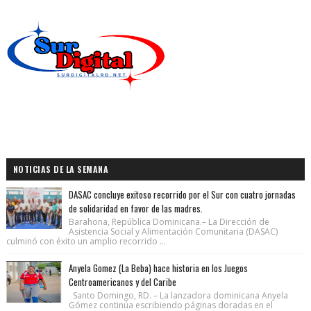
NOTICIAS DE LA SEMANA
DASAC concluye exitoso recorrido por el Sur con cuatro jornadas
de solidaridad en favor de las madres.
Barahona, República Dominicana.– La Dirección de
Asistencia Social y Alimentación Comunitaria (DASAC)
culminó con éxito un amplio recorrido ...
Anyela Gomez (La Beba) hace historia en los Juegos
Centroamericanos y del Caribe
Santo Domingo, RD. – La lanzadora dominicana Anyela
Gómez continúa escribiendo páginas doradas en el