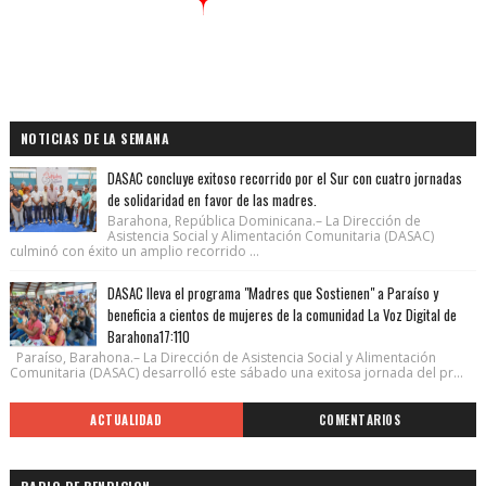
NOTICIAS DE LA SEMANA
DASAC concluye exitoso recorrido por el Sur con cuatro jornadas
de solidaridad en favor de las madres.
Barahona, República Dominicana.– La Dirección de
Asistencia Social y Alimentación Comunitaria (DASAC)
culminó con éxito un amplio recorrido ...
DASAC lleva el programa "Madres que Sostienen" a Paraíso y
beneficia a cientos de mujeres de la comunidad La Voz Digital de
Barahona17:110
Paraíso, Barahona.– La Dirección de Asistencia Social y Alimentación
Comunitaria (DASAC) desarrolló este sábado una exitosa jornada del pr...
ACTUALIDAD
COMENTARIOS