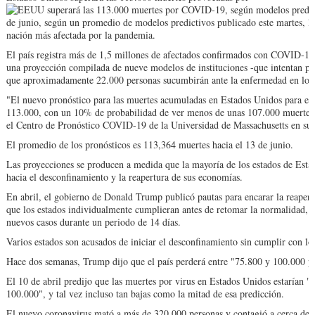
de junio, según un promedio de modelos predictivos publicado este martes, lo
nación más afectada por la pandemia.
El país registra más de 1,5 millones de afectados confirmados con COVID-19 
una proyección compilada de nueve modelos de instituciones -que intentan pr
que aproximadamente 22.000 personas sucumbirán ante la enfermedad en los 
"El nuevo pronóstico para las muertes acumuladas en Estados Unidos para el
113.000, con un 10% de probabilidad de ver menos de unas 107.000 muertes
el Centro de Pronóstico COVID-19 de la Universidad de Massachusetts en su si
El promedio de los pronósticos es 113,364 muertes hacia el 13 de junio.
Las proyecciones se producen a medida que la mayoría de los estados de Esta
hacia el desconfinamiento y la reapertura de sus economías.
En abril, el gobierno de Donald Trump publicó pautas para encarar la reapertu
que los estados individualmente cumplieran antes de retomar la normalidad, i
nuevos casos durante un periodo de 14 días.
Varios estados son acusados de iniciar el desconfinamiento sin cumplir con los 
Hace dos semanas, Trump dijo que el país perderá entre "75.800 y 100.000 p
El 10 de abril predijo que las muertes por virus en Estados Unidos estarían "s
100.000", y tal vez incluso tan bajas como la mitad de esa predicción.
El nuevo coronavirus mató a más de 320.000 personas y contagió a cerca de 