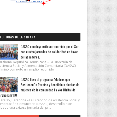
NOTICIAS DE LA SEMANA
DASAC concluye exitoso recorrido por el Sur
con cuatro jornadas de solidaridad en favor
de las madres.
arahona, República Dominicana.– La Dirección de
sistencia Social y Alimentación Comunitaria (DASAC)
lminó con éxito un amplio recorrido ...
DASAC lleva el programa "Madres que
Sostienen" a Paraíso y beneficia a cientos de
mujeres de la comunidad La Voz Digital de
rahona17:110
araíso, Barahona.– La Dirección de Asistencia Social y
limentación Comunitaria (DASAC) desarrolló este
ábado una exitosa jornada del pr...