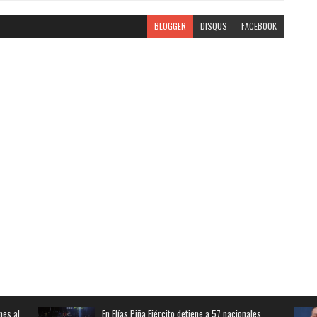
BLOGGER
DISQUS
FACEBOOK
nes al
En Elías Piña Ejército detiene a 57 nacionales