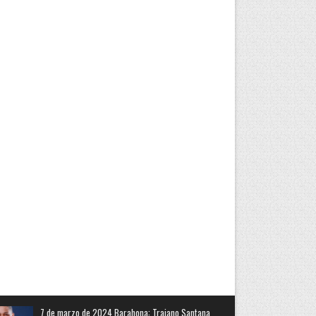
7 de marzo de 2024 Barahona: Trajano Santana