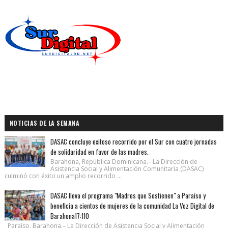
NOTICIAS DE LA SEMANA
DASAC concluye exitoso recorrido por el Sur con cuatro jornadas
de solidaridad en favor de las madres.
Barahona, República Dominicana.– La Dirección de
Asistencia Social y Alimentación Comunitaria (DASAC)
culminó con éxito un amplio recorrido ...
DASAC lleva el programa "Madres que Sostienen" a Paraíso y
beneficia a cientos de mujeres de la comunidad La Voz Digital de
Barahona17:110
Paraíso, Barahona.– La Dirección de Asistencia Social y Alimentación