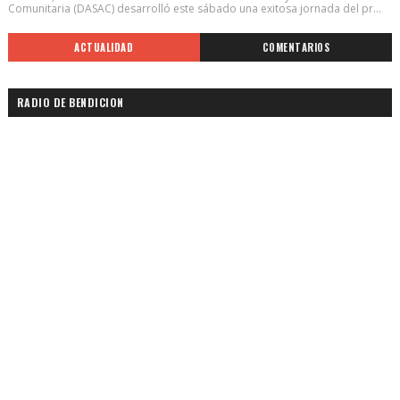
Comunitaria (DASAC) desarrolló este sábado una exitosa jornada del pr...
ACTUALIDAD
COMENTARIOS
RADIO DE BENDICION