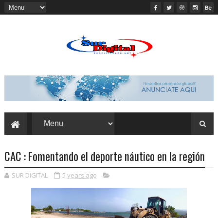
CAC : Fomentando el deporte náutico en la región
SUR DIGITAL
5 years ago