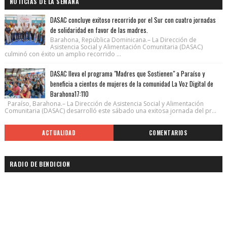
NOTICIAS DE LA SEMANA
DASAC concluye exitoso recorrido por el Sur con cuatro jornadas
de solidaridad en favor de las madres.
Barahona, República Dominicana.– La Dirección de
Asistencia Social y Alimentación Comunitaria (DASAC)
culminó con éxito un amplio recorrido ...
DASAC lleva el programa "Madres que Sostienen" a Paraíso y
beneficia a cientos de mujeres de la comunidad La Voz Digital de
Barahona17:110
Paraíso, Barahona.– La Dirección de Asistencia Social y Alimentación
Comunitaria (DASAC) desarrolló este sábado una exitosa jornada del pr...
ACTUALIDAD
COMENTARIOS
RADIO DE BENDICION