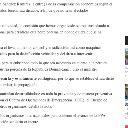
 en Sánchez Ramírez la entrega de la compensación económica según el
rdos fueron sacrificados, a fin de que no sean afectados
 velocidad, la comisión que hemos organizado se está trasladando a
onal para erradicar esta peste porcina en donde quiera que se ha
ara el levantamiento, control y erradicación, así como máquinas
as para la desinfección vehicular y del área a intervenir.
 para ir cubriendo todo lo que sea necesario en cuanto a la pérdida
B
dustria porcina de la República Dominicana”, dijo el ministro.
A
cu
enirla y es altamente contagiosa
, por lo que se establece el sacrificio
ra evitar la propagación.
continúan desarrollándose en toda la provincia y de manera preventiva
o con el Centro de Operaciones de Emergencias (COE), el Cuerpo de
Ba
ros organismos, detalla la nota.
P
A
los organismos internacionales para contener el avance de la PPA
s
ión sanitaria existente.