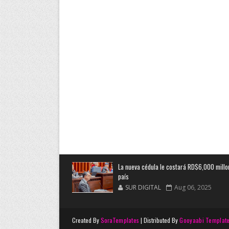
La nueva cédula le costará RD$6,000 millo
país
SUR DIGITAL
Aug 06, 2025
Created By
SoraTemplates
| Distributed By
Gooyaabi Templat