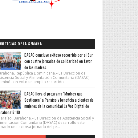
NOTICIAS DE LA SEMANA
DASAC concluye exitoso recorrido por el Sur
con cuatro jornadas de solidaridad en favor
de las madres.
arahona, República Dominicana.– La Dirección de
sistencia Social y Alimentación Comunitaria (DASAC)
lminó con éxito un amplio recorrido ...
DASAC lleva el programa "Madres que
Sostienen" a Paraíso y beneficia a cientos de
mujeres de la comunidad La Voz Digital de
rahona17:110
araíso, Barahona.– La Dirección de Asistencia Social y
limentación Comunitaria (DASAC) desarrolló este
ábado una exitosa jornada del pr...