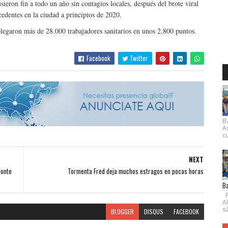
ieron fin a todo un año sin contagios locales, después del brote viral
edentes en la ciudad a principios de 2020.
legaron más de 28.000 trabajadores sanitarios en unos 2,800 puntos.
Facebook
Twitter
B
A
cu
NEXT
Monte
Tormenta Fred deja muchos estragos en pocas horas
Ba
P
A
s
BLOGGER
DISQUS
FACEBOOK