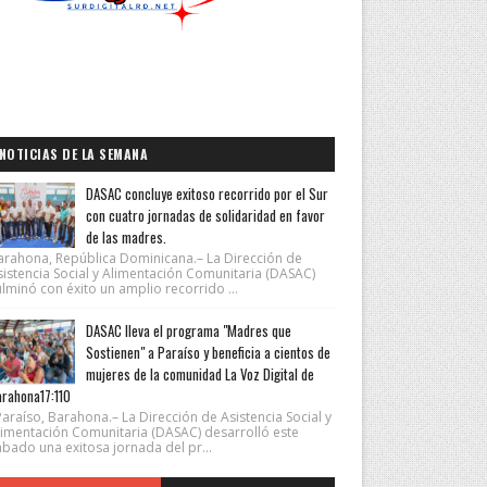
NOTICIAS DE LA SEMANA
DASAC concluye exitoso recorrido por el Sur
con cuatro jornadas de solidaridad en favor
de las madres.
arahona, República Dominicana.– La Dirección de
sistencia Social y Alimentación Comunitaria (DASAC)
lminó con éxito un amplio recorrido ...
DASAC lleva el programa "Madres que
Sostienen" a Paraíso y beneficia a cientos de
mujeres de la comunidad La Voz Digital de
rahona17:110
araíso, Barahona.– La Dirección de Asistencia Social y
limentación Comunitaria (DASAC) desarrolló este
ábado una exitosa jornada del pr...