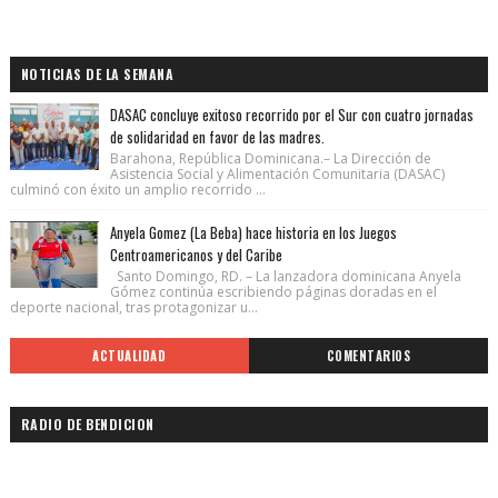
NOTICIAS DE LA SEMANA
DASAC concluye exitoso recorrido por el Sur con cuatro jornadas
de solidaridad en favor de las madres.
Barahona, República Dominicana.– La Dirección de
Asistencia Social y Alimentación Comunitaria (DASAC)
culminó con éxito un amplio recorrido ...
Anyela Gomez (La Beba) hace historia en los Juegos
Centroamericanos y del Caribe
Santo Domingo, RD. – La lanzadora dominicana Anyela
Gómez continúa escribiendo páginas doradas en el
deporte nacional, tras protagonizar u...
ACTUALIDAD
COMENTARIOS
RADIO DE BENDICION