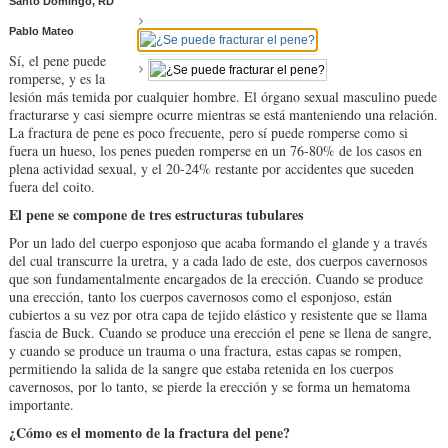
Santo Domingo, RD
Pablo Mateo
Sí, el pene puede
romperse, y es la
lesión más temida por cualquier hombre. El órgano sexual masculino puede
fracturarse y casi siempre ocurre mientras se está manteniendo una relación.
La fractura de pene es poco frecuente, pero sí puede romperse como si
fuera un hueso, los penes pueden romperse en un 76-80% de los casos en
plena actividad sexual, y el 20-24% restante por accidentes que suceden
fuera del coito.
El pene se compone de tres estructuras tubulares
Por un lado del cuerpo esponjoso que acaba formando el glande y a través
del cual transcurre la uretra, y a cada lado de este, dos cuerpos cavernosos
que son fundamentalmente encargados de la erección. Cuando se produce
una erección, tanto los cuerpos cavernosos como el esponjoso, están
cubiertos a su vez por otra capa de tejido elástico y resistente que se llama
fascia de Buck. Cuando se produce una erección el pene se llena de sangre,
y cuando se produce un trauma o una fractura, estas capas se rompen,
permitiendo la salida de la sangre que estaba retenida en los cuerpos
cavernosos, por lo tanto, se pierde la erección y se forma un hematoma
importante.
¿Cómo es el momento de la fractura del pene?