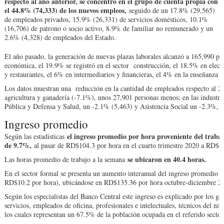
respecto al año anterior, se concentró en el grupo de cuenta propia con
el 44.8% (74,333) de los nuevos empleos,
seguido de un 17.8% (29,565)
de empleados privados, 15.9% (26,331) de servicios domésticos, 10.1%
(16,706) de patrono o socio activo, 8.9% de familiar no remunerado y un
2.6% (4,328) de empleados del Estado.
El año pasado, la generación de nuevas plazas laborales alcanzó a 165,990 pe
económica, el 19.9% se registró en el sector construcción, el 18.5% en electr
y restaurantes, el 6% en intermediarios y financieras, el 4% en la enseñanza 
Los datos muestran una reducción en la cantidad de empleados respecto al 2
agricultura y ganadería (-7.1%), unos 27,901 personas menos; en las industri
Pública y Defensa y Salud, un -2.1% (5,463) y Asistencia Social un -2.3%, 
Ingreso promedio
el ingreso promedio por hora proveniente del traba
Según las estadísticas
de 9.7%,
al pasar de RD$104.3 por hora en el cuarto trimestre 2020 a RD$1
se ubicaron en 40.4 horas.
Las horas promedio de trabajo a la semana
En el sector formal se presenta un aumento interanual del ingreso promedio p
RD$10.2 por hora), ubicándose en RD$135.36 por hora octubre-diciembre 2
Según los especialistas del Banco Central este ingreso es explicado por los gr
servicios, empleados de oficina, profesionales e intelectuales, técnicos del ni
los cuales representan un 67.5% de la población ocupada en el referido sector