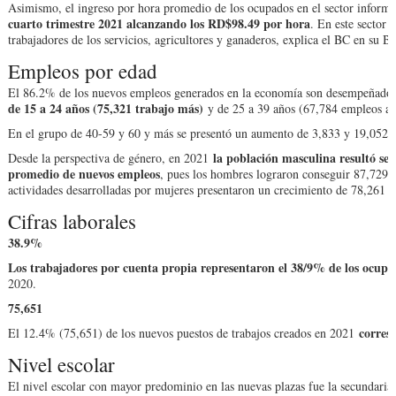
Asimismo, el ingreso por hora promedio de los ocupados en el sector informa
cuarto trimestre 2021 alcanzando los RD$98.49 por hora
. En este sector 
trabajadores de los servicios, agricultores y ganaderos, explica el BC en su Bo
Empleos por edad
El 86.2% de los nuevos empleos generados en la economía son desempeñados
de 15 a 24 años (75,321 trabajo más)
y de 25 a 39 años (67,784 empleos ad
En el grupo de 40-59 y 60 y más se presentó un aumento de 3,833 y 19,052 
la población masculina resultó ser
Desde la perspectiva de género, en 2021
promedio de nuevos empleos
, pues los hombres lograron conseguir 87,729 pu
actividades desarrolladas por mujeres presentaron un crecimiento de 78,26
Cifras laborales
38.9%
Los trabajadores por cuenta propia representaron el 38/9% de los ocupa
2020.
75,651
corresp
El 12.4% (75,651) de los nuevos puestos de trabajos creados en 2021
Nivel escolar
El nivel escolar con mayor predominio en las nuevas plazas fue la secundaria