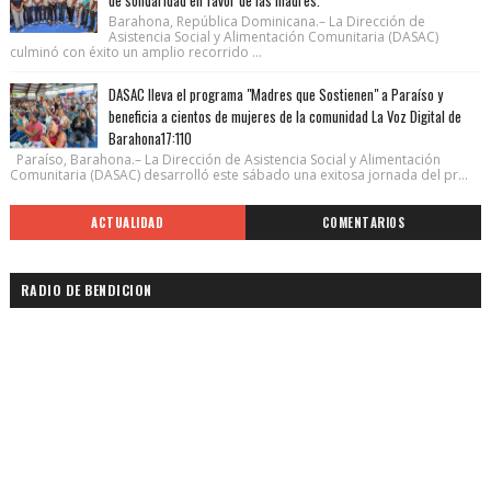
de solidaridad en favor de las madres.
Barahona, República Dominicana.– La Dirección de
Asistencia Social y Alimentación Comunitaria (DASAC)
culminó con éxito un amplio recorrido ...
DASAC lleva el programa "Madres que Sostienen" a Paraíso y
beneficia a cientos de mujeres de la comunidad La Voz Digital de
Barahona17:110
Paraíso, Barahona.– La Dirección de Asistencia Social y Alimentación
Comunitaria (DASAC) desarrolló este sábado una exitosa jornada del pr...
ACTUALIDAD
COMENTARIOS
RADIO DE BENDICION