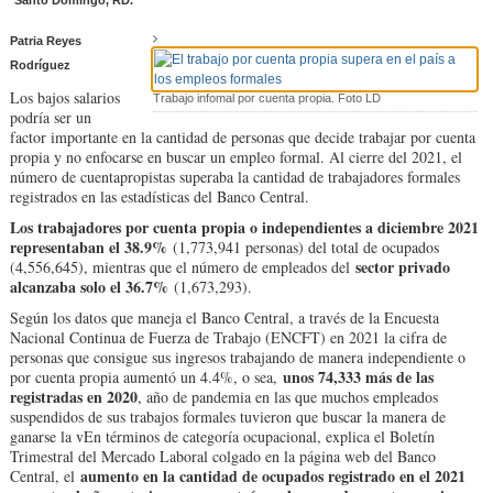
Santo Domingo, RD.
Patria Reyes
Rodríguez
Los bajos salarios
Trabajo infomal por cuenta propia. Foto LD
podría ser un
factor importante en la cantidad de personas que decide trabajar por cuenta
propia y no enfocarse en buscar un empleo formal. Al cierre del 2021, el
número de cuentapropistas superaba la cantidad de trabajadores formales
registrados en las estadísticas del Banco Central.
Los trabajadores por cuenta propia o independientes a diciembre 2021
representaban el 38.9%
(1,773,941 personas) del total de ocupados
sector privado
(4,556,645), mientras que el número de empleados del
alcanzaba solo el 36.7%
(1,673,293).
Según los datos que maneja el Banco Central, a través de la Encuesta
Nacional Continua de Fuerza de Trabajo (ENCFT) en 2021 la cifra de
personas que consigue sus ingresos trabajando de manera independiente o
unos 74,333 más de las
por cuenta propia aumentó un 4.4%, o sea,
registradas en 2020
, año de pandemia en las que muchos empleados
suspendidos de sus trabajos formales tuvieron que buscar la manera de
ganarse la v
En términos de categoría ocupacional, explica el Boletín
Trimestral del Mercado Laboral colgado en la página web del Banco
aumento en la cantidad de ocupados registrado en el 2021
Central, el