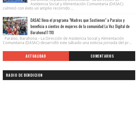
Asistencia Social y Alimentación Comunitaria (DASAC)
culminó con éxito un amplio recorrido ...
DASAC lleva el programa "Madres que Sostienen" a Paraíso y
beneficia a cientos de mujeres de la comunidad La Voz Digital de
Barahona17:110
Paraíso, Barahona.– La Dirección de Asistencia Social y Alimentación
Comunitaria (DASAC) desarrolló este sábado una exitosa jornada del pr...
ACTUALIDAD
COMENTARIOS
RADIO DE BENDICION