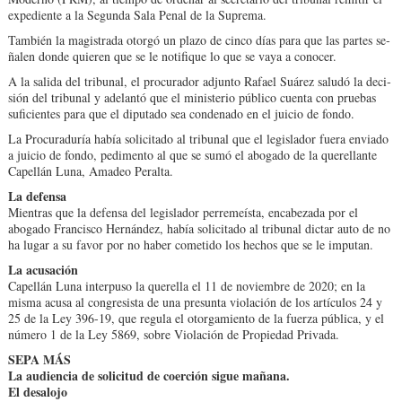
expediente a la Segunda Sala Penal de la Suprema.
También la magistrada otorgó un plazo de cinco días para que las partes se­
ñalen donde quieren que se le notifique lo que se vaya a conocer.
A la salida del tribunal, el procurador adjunto Ra­fael Suárez saludó la deci­
sión del tribunal y adelan­tó que el ministerio público cuenta con pruebas
sufi­cientes para que el diputa­do sea condenado en el jui­cio de fondo.
La Procuraduría había solicitado al tribunal que el legislador fuera envia­do
a juicio de fondo, pe­dimento al que se sumó el abogado de la querellante
Capellán Luna, Amadeo Peralta.
La defensa
Mientras que la defensa del legislador perremeísta, en­cabezada por el
abogado Francisco Hernández, había solicitado al tribunal dictar auto de no
ha lugar a su fa­vor por no haber cometido los hechos que se le impu­tan.
La acusación
Capellán Luna interpuso la querella el 11 de noviembre de 2020; en la
misma acu­sa al congresista de una pre­sunta violación de los artícu­los 24 y
25 de la Ley 396-19, que regula el otorgamiento de la fuerza pública, y el
nú­mero 1 de la Ley 5869, so­bre Violación de Propiedad Privada.
SEPA MÁS
La audiencia de solicitud de coerción sigue mañana.
El desalojo