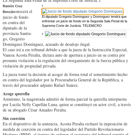
La Segunda Sala Penal de la Suprema Corte de Jus­ticia, c
Ramón Cruz
onocerá el
Benzán
juicio de fondo
El diputado Gregorio Domínguez y Domínguez tendrá que
enfrentar un juicio de fondo en la Segunda Sala Penal de la
en contra del
Suprema Corte de Justicia. TELEMICRO
dipu­tado de la
provincia Santia­
go, Gregorio
Domínguez Domínguez, acusado de desalojo ilegal.
El caso irá a ese tribunal debido a que la jueza de la Instrucción Especial,
Va­nesa Acosta Peralta, dictara auto de apertura a juicio en su contra por
presunta vio­lación a la regulación del otorgamiento de la fuerza pública y
violación de pro­piedad privada.
La jueza tomó la deci­sión al acoger de forma to­tal el sometimiento hecho
en contra del legislador por la Procuraduría General de la República, a
través del procurador adjunto Rafael Suárez.
Acoge querella
Asimismo, la magistra­da admitió de forma par­cial la querella interpuesta
por Lucila Nelly Capellán Luna, quien se constituyó en actor civil, a través
de su abogado César Amadeo Pe­ralta.
Sin coerción
En el dispositivo de la sen­tencia, Acosta Peralta re­chazó la imposición de
me­dida de coerción en contra del legislador del Partido Revolucionario
Moderno (PRM), al tiempo de orde­nar al secretario del tribu­nal remitir el