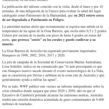
La publicación del informe coincide con la visita, desde el lunes y por 10
jornadas, de una delegación de la Unesco para evaluar la salud del lugar
en 2021 estuvo cerca
catalogado como Patrimonio de la Humanidad, que
de ser degradada a Patrimonio en Peligro.
La autoridad marina alertó que recientemente se registra una subida en la
temperatura de las aguas de la Gran Barrera, que oscila entre 0,5 y 2 grados
Celsius por encima de la media con picos de hasta 4 grados en zonas del
que provoca "estrés" en los corales y puede conllevar a su
norte,
muerte.
La Gran Barrera de Arrecifes ha registrado previamente importantes
blanqueos en 1998, 2002, 2016, 2017 y 2020.
La jefa de campaña de la Sociedad de Conservación Marina Australiana,
Lissa Schidler, indica en un comunicado que "lo más preocupante es que
este blanqueo masivo sucede durante el evento meteorológico de La Niña,
que se caracteriza por lluvias y neblinas en la costa este de Australia y que
generalmente ayuda a enfriar las aguas".
Por su lado, WWF publicó este viernes un informe independiente sobre la
crisis climática donde asegura que entre 2020 y 2050, año en que el
Ejecutivo de Camberra pretende alcanzar las emisiones neutras, Australia
tendrá una emisión doméstica acumulada de gases contaminantes de 9.600
millones de toneladas.