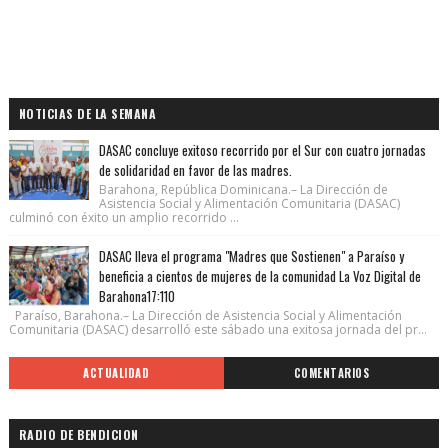
NOTICIAS DE LA SEMANA
DASAC concluye exitoso recorrido por el Sur con cuatro jornadas
de solidaridad en favor de las madres.
Barahona, República Dominicana.– La Dirección de
Asistencia Social y Alimentación Comunitaria (DASAC)
culminó con éxito un amplio recorrido ...
DASAC lleva el programa "Madres que Sostienen" a Paraíso y
beneficia a cientos de mujeres de la comunidad La Voz Digital de
Barahona17:110
Paraíso, Barahona.– La Dirección de Asistencia Social y Alimentación
Comunitaria (DASAC) desarrolló este sábado una exitosa jornada del pr...
ACTUALIDAD
COMENTARIOS
RADIO DE BENDICION