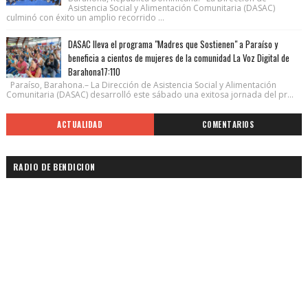
Asistencia Social y Alimentación Comunitaria (DASAC)
culminó con éxito un amplio recorrido ...
DASAC lleva el programa "Madres que Sostienen" a Paraíso y
beneficia a cientos de mujeres de la comunidad La Voz Digital de
Barahona17:110
Paraíso, Barahona.– La Dirección de Asistencia Social y Alimentación
Comunitaria (DASAC) desarrolló este sábado una exitosa jornada del pr...
ACTUALIDAD
COMENTARIOS
RADIO DE BENDICION