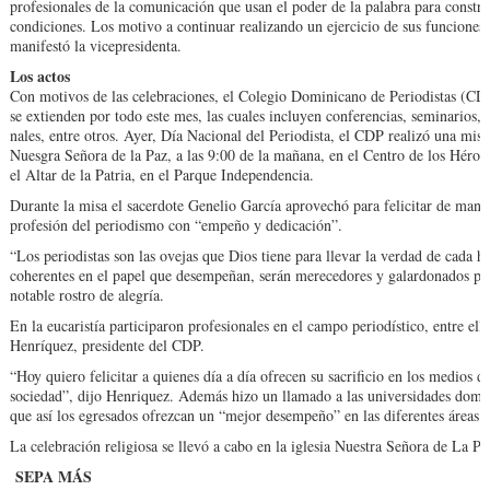
profesionales de la co­municación que usan el po­der de la palabra para cons­t
condiciones. Los motivo a continuar rea­lizando un ejercicio de sus funciones
manifestó la vicepresidenta.
Los actos
Con motivos de las celebra­ciones, el Colegio Domini­cano de Periodistas (CD
se extienden por todo este mes, las cua­les incluyen conferencias, seminarios, 
nales, entre otros. Ayer, Día Nacional del Periodista, el CDP realizó una misa 
Nuesgra Señora de la Paz, a las 9:00 de la maña­na, en el Centro de los Hé­roe
el Altar de la Patria, en el Parque Inde­pendencia.
Durante la misa el sacer­dote Genelio García aprove­chó para felicitar de maner
profesión del perio­dismo con “empeño y dedi­cación”.
“Los periodistas son las ovejas que Dios tiene pa­ra llevar la verdad de cada 
coherentes en el papel que desempeñan, serán merecedores y galar­donados por
notable rostro de alegría.
En la eucaristía participa­ron profesionales en el cam­po periodístico, entre ell
Henríquez, presidente del CDP.
“Hoy quiero felicitar a quienes día a día ofrecen su sacrificio en los medios de
sociedad”, dijo Hen­riquez. Además hizo un lla­mado a las universidades domi
que así los egresados ofrezcan un “mejor desempeño” en las diferentes áreas 
La celebración religiosa se llevó a cabo en la iglesia Nuestra Señora de La Pa
SEPA MÁS