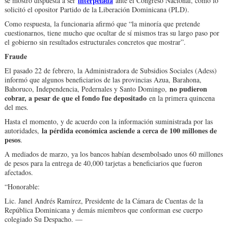
interpelada
se mostró dispuesta a ser
ante el Congreso Nacional, como lo
solicitó el opositor Partido de la Liberación Dominicana (PLD).
Como respuesta, la funcionaria afirmó que “la minoría que pretende
cuestionarnos, tiene mucho que ocultar de sí mismos tras su largo paso por
el gobierno sin resultados estructurales concretos que mostrar”.
Fraude
El pasado 22 de febrero, la Administradora de Subsidios Sociales (Adess)
informó que algunos beneficiarios de las provincias Azua, Barahona,
no pudieron
Bahoruco, Independencia, Pedernales y Santo Domingo,
cobrar, a pesar de que el fondo fue depositado
en la primera quincena
del mes.
Hasta el momento, y de acuerdo con la información suministrada por las
la pérdida económica asciende a cerca de 100 millones de
autoridades,
pesos
.
A mediados de marzo, ya los bancos habían desembolsado unos 60 millones
de pesos para la entrega de 40,000 tarjetas a beneficiarios que fueron
afectados.
“Honorable:
Lic. Janel Andrés Ramírez, Presidente de la Cámara de Cuentas de la
República Dominicana y demás miembros que conforman ese cuerpo
colegiado Su Despacho. —