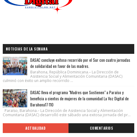
NOTICIAS DE LA SEMANA
DASAC concluye exitoso recorrido por el Sur con cuatro jornadas
de solidaridad en favor de las madres.
Barahona, República Dominicana.– La Dirección de
Asistencia Social y Alimentación Comunitaria (DASAC)
culminó con éxito un amplio recorrido ...
DASAC lleva el programa "Madres que Sostienen" a Paraíso y
beneficia a cientos de mujeres de la comunidad La Voz Digital de
Barahona17:110
Paraíso, Barahona.– La Dirección de Asistencia Social y Alimentación
Comunitaria (DASAC) desarrolló este sábado una exitosa jornada del pr...
ACTUALIDAD
COMENTARIOS