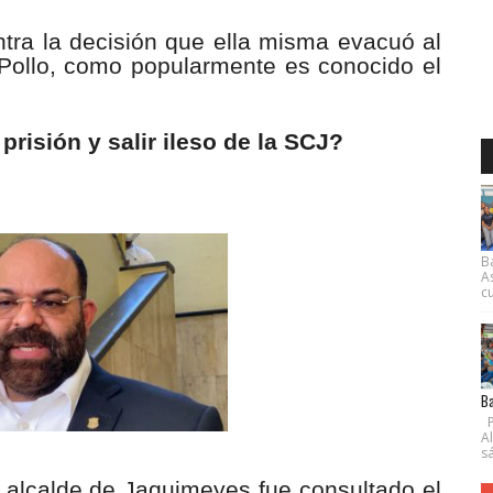
tra la decisión que ella misma evacuó al
os Pollo, como popularmente es conocido el
 prisión y salir ileso de la SCJ?
B
A
cu
Ba
P
A
s
l alcalde de Jaquimeyes fue consultado el