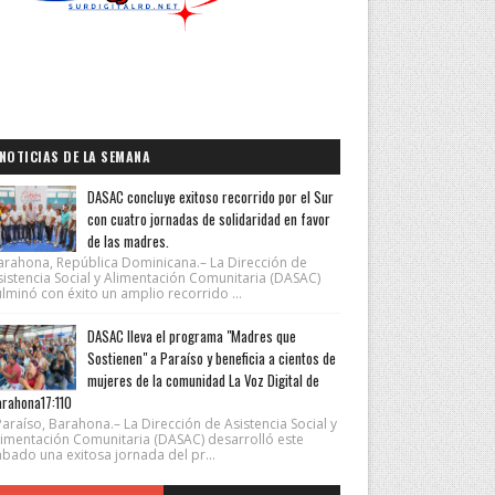
NOTICIAS DE LA SEMANA
DASAC concluye exitoso recorrido por el Sur
con cuatro jornadas de solidaridad en favor
de las madres.
arahona, República Dominicana.– La Dirección de
sistencia Social y Alimentación Comunitaria (DASAC)
lminó con éxito un amplio recorrido ...
DASAC lleva el programa "Madres que
Sostienen" a Paraíso y beneficia a cientos de
mujeres de la comunidad La Voz Digital de
rahona17:110
araíso, Barahona.– La Dirección de Asistencia Social y
limentación Comunitaria (DASAC) desarrolló este
ábado una exitosa jornada del pr...