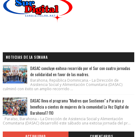
NOTICIAS DE LA SEMANA
DASAC concluye exitoso recorrido por el Sur con cuatro jornadas
de solidaridad en favor de las madres.
Barahona, República Dominicana.– La Dirección de
Asistencia Social y Alimentación Comunitaria (DASAC)
culminó con éxito un amplio recorrido ...
DASAC lleva el programa "Madres que Sostienen" a Paraíso y
beneficia a cientos de mujeres de la comunidad La Voz Digital de
Barahona17:110
Paraíso, Barahona.– La Dirección de Asistencia Social y Alimentación
Comunitaria (DASAC) desarrolló este sábado una exitosa jornada del pr...
ACTUALIDAD
COMENTARIOS