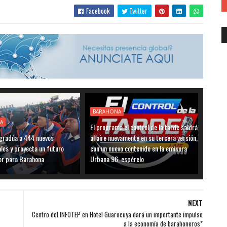
Facebook
Twitter
BARAHONA
A
El programa el control de la tarde saldrá
radúa a 444 nuevos
al aire nuevamente en su tercera versión,
les y proyecta un futuro
con un nuevo contenido en la emisora
r para Barahona
Urbana 96, espérelo
NEXT
Centro del INFOTEP en Hotel Guarocuya dará un importante impulso
a la economía de barahoneros*