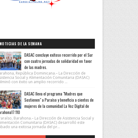
NOTICIAS DE LA SEMANA
DASAC concluye exitoso recorrido por el Sur
con cuatro jornadas de solidaridad en favor
de las madres.
arahona, República Dominicana.– La Dirección de
sistencia Social y Alimentación Comunitaria (DASAC)
lminó con éxito un amplio recorrido ...
DASAC lleva el programa "Madres que
Sostienen" a Paraíso y beneficia a cientos de
mujeres de la comunidad La Voz Digital de
rahona17:110
araíso, Barahona.– La Dirección de Asistencia Social y
limentación Comunitaria (DASAC) desarrolló este
ábado una exitosa jornada del pr...