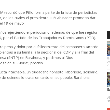
 recordó que Pililo forma parte de la lista de periodistas
, de los cuales el presidente Luís Abinader prometió dar
del 19 de mayo.
años ejerciendo el periodismo, además de que fue regidor
0, por el Partido de los Trabajadores Dominicanos (PTD).
 pena y dolor por el fallecimiento del compañero Ricardo
ias a su familia, a la seccional del CDP y a la filial del
ensa (SNTP) en Barahona, y pedimos al Dios
B
A
a en su Gloria”, precisó.
cu
ucta intachable, un ciudadano honesto, laborioso, solidario,
o de quienes lo trataron tanto en su pueblo: Barahona,
Ba
P
A
s