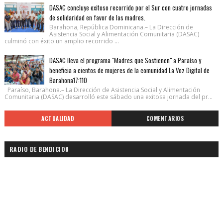
DASAC concluye exitoso recorrido por el Sur con cuatro jornadas
de solidaridad en favor de las madres.
Barahona, República Dominicana.– La Dirección de
Asistencia Social y Alimentación Comunitaria (DASAC)
culminó con éxito un amplio recorrido ...
DASAC lleva el programa "Madres que Sostienen" a Paraíso y
beneficia a cientos de mujeres de la comunidad La Voz Digital de
Barahona17:110
Paraíso, Barahona.– La Dirección de Asistencia Social y Alimentación
Comunitaria (DASAC) desarrolló este sábado una exitosa jornada del pr...
ACTUALIDAD
COMENTARIOS
RADIO DE BENDICION