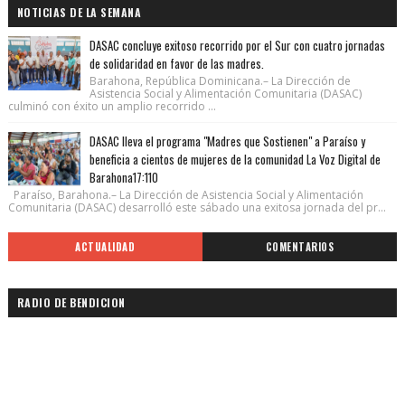
NOTICIAS DE LA SEMANA
DASAC concluye exitoso recorrido por el Sur con cuatro jornadas
de solidaridad en favor de las madres.
Barahona, República Dominicana.– La Dirección de
Asistencia Social y Alimentación Comunitaria (DASAC)
culminó con éxito un amplio recorrido ...
DASAC lleva el programa "Madres que Sostienen" a Paraíso y
beneficia a cientos de mujeres de la comunidad La Voz Digital de
Barahona17:110
Paraíso, Barahona.– La Dirección de Asistencia Social y Alimentación
Comunitaria (DASAC) desarrolló este sábado una exitosa jornada del pr...
ACTUALIDAD
COMENTARIOS
RADIO DE BENDICION