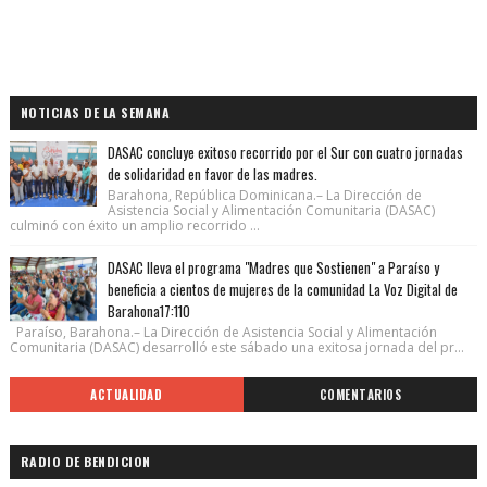
NOTICIAS DE LA SEMANA
DASAC concluye exitoso recorrido por el Sur con cuatro jornadas
de solidaridad en favor de las madres.
Barahona, República Dominicana.– La Dirección de
Asistencia Social y Alimentación Comunitaria (DASAC)
culminó con éxito un amplio recorrido ...
DASAC lleva el programa "Madres que Sostienen" a Paraíso y
beneficia a cientos de mujeres de la comunidad La Voz Digital de
Barahona17:110
Paraíso, Barahona.– La Dirección de Asistencia Social y Alimentación
Comunitaria (DASAC) desarrolló este sábado una exitosa jornada del pr...
ACTUALIDAD
COMENTARIOS
RADIO DE BENDICION