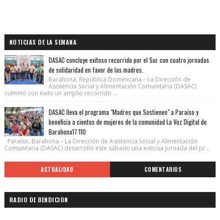
NOTICIAS DE LA SEMANA
DASAC concluye exitoso recorrido por el Sur con cuatro jornadas
de solidaridad en favor de las madres.
Barahona, República Dominicana.– La Dirección de
Asistencia Social y Alimentación Comunitaria (DASAC)
culminó con éxito un amplio recorrido ...
DASAC lleva el programa "Madres que Sostienen" a Paraíso y
beneficia a cientos de mujeres de la comunidad La Voz Digital de
Barahona17:110
Paraíso, Barahona.– La Dirección de Asistencia Social y Alimentación
Comunitaria (DASAC) desarrolló este sábado una exitosa jornada del pr...
ACTUALIDAD
COMENTARIOS
RADIO DE BENDICION