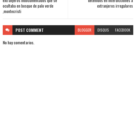
extranjeros indocumentados que se
detenidos en interdicciónes a
ocultaba en bosque de palo verde
extranjeros irregulares
,montecristi
POST
COMMENT
BLOGGER
DISQUS
FACEBOOK
No hay comentarios.