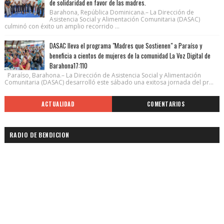
de solidaridad en favor de las madres.
Barahona, República Dominicana.– La Dirección de
Asistencia Social y Alimentación Comunitaria (DASAC)
culminó con éxito un amplio recorrido ...
DASAC lleva el programa "Madres que Sostienen" a Paraíso y
beneficia a cientos de mujeres de la comunidad La Voz Digital de
Barahona17:110
Paraíso, Barahona.– La Dirección de Asistencia Social y Alimentación
Comunitaria (DASAC) desarrolló este sábado una exitosa jornada del pr...
ACTUALIDAD
COMENTARIOS
RADIO DE BENDICION