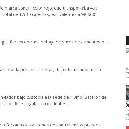
o marca Loncin, color rojo, que transportaba 493
n total de 1,930 cajetillas, equivalentes a 98,600
legal, fue encontrada debajo de sacos de alimentos para
B
al notar la presencia militar, dejando abandonada la
A
cu
 enviados bajo custodia a la sede del 10mo. Batallón de
para los fines legales procedentes.
Ba
P
A
s
e reforzadas las acciones de control en los puestos