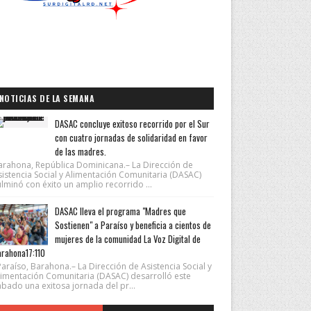
NOTICIAS DE LA SEMANA
DASAC concluye exitoso recorrido por el Sur
con cuatro jornadas de solidaridad en favor
de las madres.
arahona, República Dominicana.– La Dirección de
sistencia Social y Alimentación Comunitaria (DASAC)
lminó con éxito un amplio recorrido ...
DASAC lleva el programa "Madres que
Sostienen" a Paraíso y beneficia a cientos de
mujeres de la comunidad La Voz Digital de
rahona17:110
araíso, Barahona.– La Dirección de Asistencia Social y
limentación Comunitaria (DASAC) desarrolló este
ábado una exitosa jornada del pr...