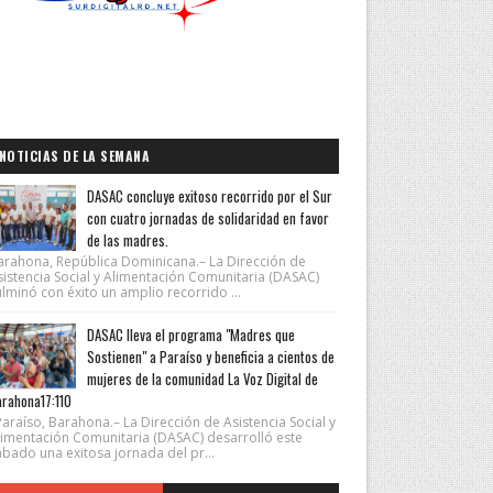
NOTICIAS DE LA SEMANA
DASAC concluye exitoso recorrido por el Sur
con cuatro jornadas de solidaridad en favor
de las madres.
arahona, República Dominicana.– La Dirección de
sistencia Social y Alimentación Comunitaria (DASAC)
lminó con éxito un amplio recorrido ...
DASAC lleva el programa "Madres que
Sostienen" a Paraíso y beneficia a cientos de
mujeres de la comunidad La Voz Digital de
rahona17:110
araíso, Barahona.– La Dirección de Asistencia Social y
limentación Comunitaria (DASAC) desarrolló este
ábado una exitosa jornada del pr...