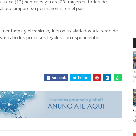
os trece (13) hombres y tres (03) mujeres, todos de
gal que ampare su permanencia en el país.
umentados y el vehículo, fueron trasladados a la sede de
levar cabo los procesos legales correspondientes.
B
A
Facebook
Twitter
cu
Ba
P
A
s