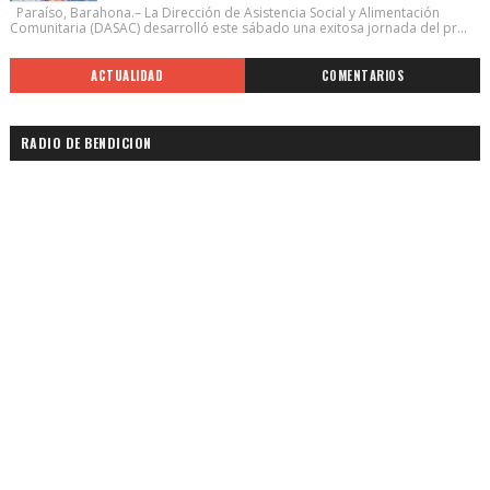
Paraíso, Barahona.– La Dirección de Asistencia Social y Alimentación
Comunitaria (DASAC) desarrolló este sábado una exitosa jornada del pr...
ACTUALIDAD
COMENTARIOS
RADIO DE BENDICION