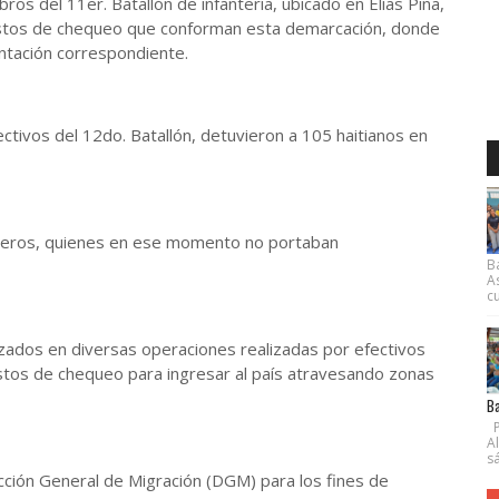
os del 11er. Batallón de infantería, ubicado en Elías Piña,
uestos de chequeo que conforman esta demarcación, donde
ntación correspondiente.
tivos del 12do. Batallón, detuvieron a 105 haitianos en
jeros, quienes en ese momento no portaban
B
A
cu
zados en diversas operaciones realizadas por efectivos
stos de chequeo para ingresar al país atravesando zonas
Ba
P
A
s
cción General de Migración (DGM) para los fines de