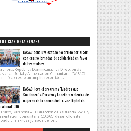
NOTICIAS DE LA SEMANA
DASAC concluye exitoso recorrido por el Sur
con cuatro jornadas de solidaridad en favor
de las madres.
arahona, República Dominicana.– La Dirección de
sistencia Social y Alimentación Comunitaria (DASAC)
lminó con éxito un amplio recorrido ...
DASAC lleva el programa "Madres que
Sostienen" a Paraíso y beneficia a cientos de
mujeres de la comunidad La Voz Digital de
rahona17:110
araíso, Barahona.– La Dirección de Asistencia Social y
limentación Comunitaria (DASAC) desarrolló este
ábado una exitosa jornada del pr...