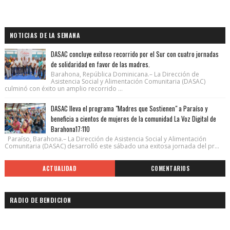
NOTICIAS DE LA SEMANA
DASAC concluye exitoso recorrido por el Sur con cuatro jornadas
de solidaridad en favor de las madres.
Barahona, República Dominicana.– La Dirección de
Asistencia Social y Alimentación Comunitaria (DASAC)
culminó con éxito un amplio recorrido ...
DASAC lleva el programa "Madres que Sostienen" a Paraíso y
beneficia a cientos de mujeres de la comunidad La Voz Digital de
Barahona17:110
Paraíso, Barahona.– La Dirección de Asistencia Social y Alimentación
Comunitaria (DASAC) desarrolló este sábado una exitosa jornada del pr...
ACTUALIDAD
COMENTARIOS
RADIO DE BENDICION