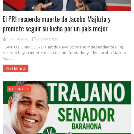
El PRI recuerda muerte de Jacobo Majluta y
promete seguir su lucha por un país mejor
SUR DIGITAL
2 years ago
SANTO DOMINGO. – El Partido Revolucionario Independiente (PRI)
recordó hoy la muerte de su extinto fundador y líder, Jacobo Majluta
Azar, ...
Read More
NACIONALES