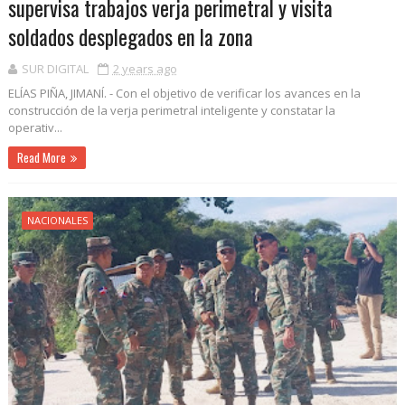
supervisa trabajos verja perimetral y visita
soldados desplegados en la zona
SUR DIGITAL
2 years ago
ELÍAS PIÑA, JIMANÍ. - Con el objetivo de verificar los avances en la
construcción de la verja perimetral inteligente y constatar la
operativ...
Read More
NACIONALES