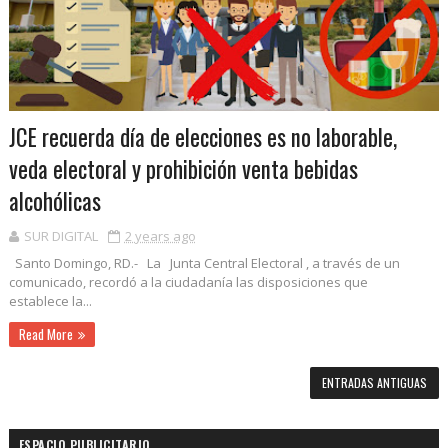
JCE recuerda día de elecciones es no laborable,
veda electoral y prohibición venta bebidas
alcohólicas
SUR DIGITAL
2 years ago
Santo Domingo, RD.- La Junta Central Electoral , a través de un
comunicado, recordó a la ciudadanía las disposiciones que
establece la...
Read More
ENTRADAS ANTIGUAS
ESPACIO PUBLICITARIO