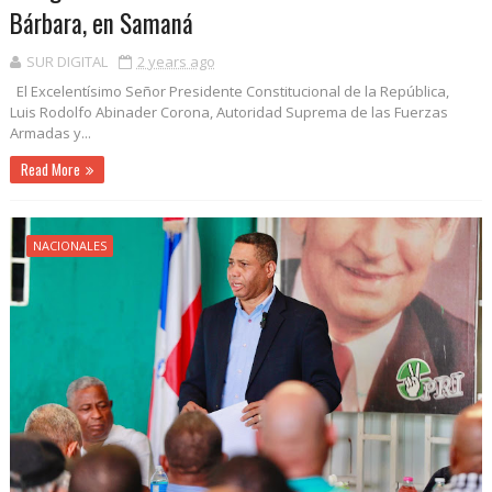
Bárbara, en Samaná
SUR DIGITAL
2 years ago
El Excelentísimo Señor Presidente Constitucional de la República,
Luis Rodolfo Abinader Corona, Autoridad Suprema de las Fuerzas
Armadas y...
Read More
NACIONALES