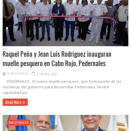
Raquel Peña y Jean Luis Rodríguez inauguran
muelle pesquero en Cabo Rojo, Pedernales
SUR DIGITAL
2 years ago
PEDERNALES .-El nuevo muelle pesquero, que forma parte de las
iniciativas del gobierno para desarrollar Pedernales, tendrá
capacidad pa...
Read More
NACIONALES