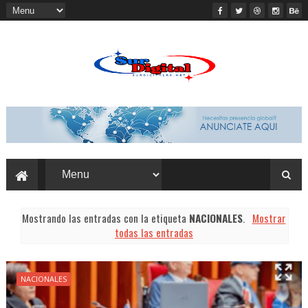
Mostrando las entradas con la etiqueta
NACIONALES
.
Mostrar
todas las entradas
NACIONALES